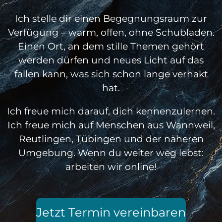
Ich stelle dir einen Begegnungsraum zur
Verfügung – warm, offen, ohne Schubladen.
Einen Ort, an dem stille Themen gehört
werden dürfen und neues Licht auf das
fallen kann, was sich schon lange verhakt
hat.
Ich freue mich darauf, dich kennenzulernen.
Ich freue mich auf Menschen aus Wannweil,
Reutlingen, Tübingen und der näheren
Umgebung. Wenn du weiter weg lebst:
arbeiten wir online!
Jetzt Termin vereinbaren